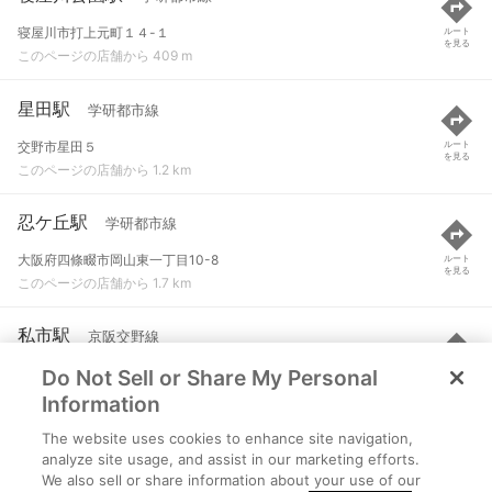
寝屋川市打上元町１４-１
ルート
を見る
このページの店舗から 409 m
星田駅
学研都市線
交野市星田５
ルート
を見る
このページの店舗から 1.2 km
忍ケ丘駅
学研都市線
大阪府四條畷市岡山東一丁目10-8
ルート
を見る
このページの店舗から 1.7 km
私市駅
京阪交野線
Do Not Sell or Share My Personal
交野市私市山手３-６-３２
ルート
を見る
このページの店舗から 3.1 km
Information
The website uses cookies to enhance site navigation,
寝屋川市駅
京阪本線
analyze site usage, and assist in our marketing efforts.
We also sell or share information about your use of our
寝屋川市早子町１６-１１
ルート