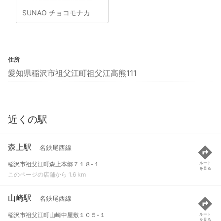
SUNAO チョコモナカ
住所
愛知県稲沢市祖父江町祖父江高熊111
近くの駅
森上駅
名鉄尾西線
稲沢市祖父江町森上本郷７１８-１
ルート
を見る
このページの店舗から 1.6 km
山崎駅
名鉄尾西線
稲沢市祖父江町山崎中屋敷１０５-１
ルート
を見る