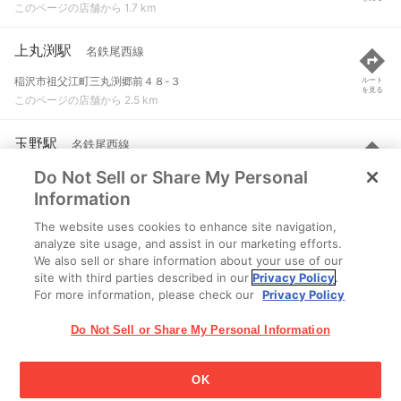
このページの店舗から 1.7 km
上丸渕駅
名鉄尾西線
稲沢市祖父江町三丸渕郷前４８-３
ルート
を見る
このページの店舗から 2.5 km
玉野駅
名鉄尾西線
Do Not Sell or Share My Personal
一宮市玉野字河瑞１９
ルート
を見る
このページの店舗から 2.8 km
Information
The website uses cookies to enhance site navigation,
丸渕駅
名鉄尾西線
analyze site usage, and assist in our marketing efforts.
We also sell or share information about your use of our
稲沢市祖父江町三丸渕八嶋２０-３
ルート
を見る
site with third parties described in our
Privacy Policy
.
このページの店舗から 3.6 km
For more information, please check our
Privacy Policy
Do Not Sell or Share My Personal Information
OK
江崎グリコ株式会社 Copyright © 2025 Ezaki Glico Co., Ltd.
Cookie 設定