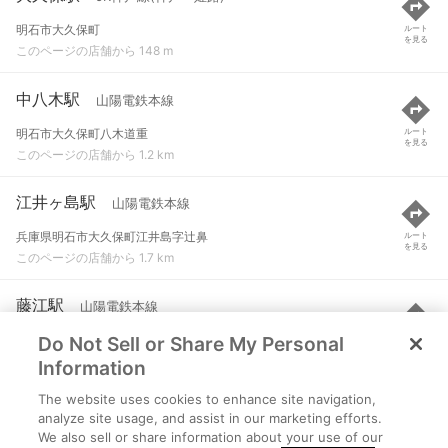
明石市大久保町
ルート
を見る
このページの店舗から 148 m
中八木駅
山陽電鉄本線
明石市大久保町八木道重
ルート
を見る
このページの店舗から 1.2 km
江井ヶ島駅
山陽電鉄本線
兵庫県明石市大久保町江井島字辻鼻
ルート
を見る
このページの店舗から 1.7 km
藤江駅
山陽電鉄本線
Do Not Sell or Share My Personal
明石市藤江大塚
ルート
を見る
このページの店舗から 2.2 km
Information
The website uses cookies to enhance site navigation,
西明石駅
JR神戸線(神戸～姫路)
analyze site usage, and assist in our marketing efforts.
We also sell or share information about your use of our
明石市小久保町２丁目
ルート