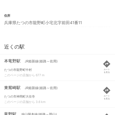
住所
兵庫県たつの市龍野町小宅北字前田41番11
近くの駅
本竜野駅
JR姫新線(姫路～佐用)
たつの市龍野町中村
ルート
を見る
このページの店舗から 677 m
東觜崎駅
JR姫新線(姫路～佐用)
たつの市神岡町大住寺
ルート
を見る
このページの店舗から 3.6 km
竜野駅
JR山陽本線(姫路～岡山)