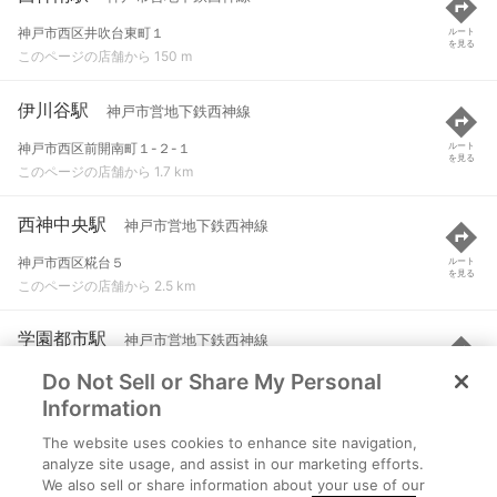
神戸市西区井吹台東町１
ルート
を見る
このページの店舗から 150 m
伊川谷駅
神戸市営地下鉄西神線
神戸市西区前開南町１-２-１
ルート
を見る
このページの店舗から 1.7 km
西神中央駅
神戸市営地下鉄西神線
神戸市西区糀台５
ルート
を見る
このページの店舗から 2.5 km
学園都市駅
神戸市営地下鉄西神線
Do Not Sell or Share My Personal
神戸市西区学園西町１
ルート
を見る
このページの店舗から 3.2 km
Information
The website uses cookies to enhance site navigation,
総合運動公園駅
神戸市営地下鉄西神線
analyze site usage, and assist in our marketing efforts.
We also sell or share information about your use of our
神戸市須磨区緑台
ルート