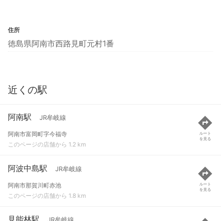
住所
徳島県阿南市西路見町元村1番
近くの駅
阿南駅
JR牟岐線
阿南市富岡町字今福寺
ルート
を見る
このページの店舗から 1.2 km
阿波中島駅
JR牟岐線
阿南市那賀川町赤池
ルート
を見る
このページの店舗から 1.8 km
見能林駅
JR牟岐線