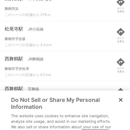
舞鶴市浜
ルート
を見る
このページの店舗から 279 m
松尾寺駅
JR小浜線
舞鶴市字吉坂
ルート
を見る
このページの店舗から 5.4 km
西舞鶴駅
JR舞鶴線
舞鶴市字伊佐津
ルート
を見る
このページの店舗から 6.5 km
西舞鶴駅
宮舞線
Do Not Sell or Share My Personal
舞鶴市字伊佐津
ルート
を見る
このページの店舗から 6.5 km
Information
The website uses cookies to enhance site navigation,
真倉駅
JR舞鶴線
analyze site usage, and assist in our marketing efforts.
We also sell or share information about your use of our
舞鶴市字真倉
ルート