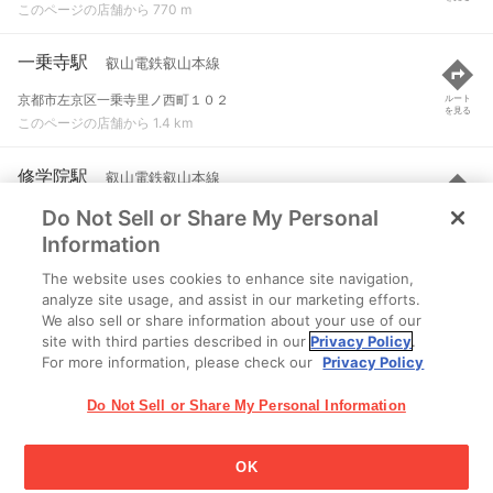
このページの店舗から 770 m
一乗寺駅
叡山電鉄叡山本線
京都市左京区一乗寺里ノ西町１０２
ルート
を見る
このページの店舗から 1.4 km
修学院駅
叡山電鉄叡山本線
Do Not Sell or Share My Personal
京都市左京区山端壱町田町１４-１
ルート
を見る
このページの店舗から 1.4 km
Information
The website uses cookies to enhance site navigation,
国際会館駅
京都市営地下鉄烏丸線
analyze site usage, and assist in our marketing efforts.
We also sell or share information about your use of our
京都市左京区岩倉大鷺町
ルート
を見る
site with third parties described in our
Privacy Policy
.
このページの店舗から 1.6 km
For more information, please check our
Privacy Policy
Do Not Sell or Share My Personal Information
OK
江崎グリコ株式会社 Copyright © 2025 Ezaki Glico Co., Ltd.
Cookie 設定