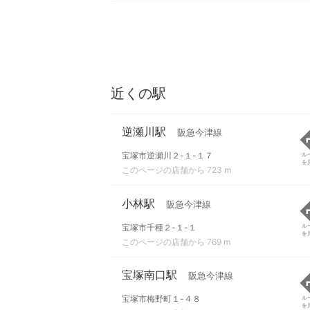
近くの駅
逆瀬川駅
阪急今津線
宝塚市逆瀬川２-１-１７
ル
を
このページの店舗から 723 m
小林駅
阪急今津線
宝塚市千種２-１-１
ル
を
このページの店舗から 769 m
宝塚南口駅
阪急今津線
宝塚市梅野町１-４８
ル
を