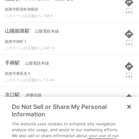
姫路市駅前町御殿前
ルート
を見る
このページの店舗から 168 m
山陽姫路駅
山陽電鉄本線
姫路市南町１
ルート
を見る
このページの店舗から 340 m
手柄駅
山陽電鉄本線
姫路市東延末５
ルート
を見る
このページの店舗から 1.3 km
京口駅
JR播但線
Do Not Sell or Share My Personal
姫路市城東町
ルート
を見る
このページの店舗から 1.4 km
Information
The website uses cookies to enhance site navigation,
東姫路駅
JR神戸線(神戸～姫路)
analyze site usage, and assist in our marketing efforts.
We also sell or share information about your use of our
姫路市市之郷字高田1046-26
ルート