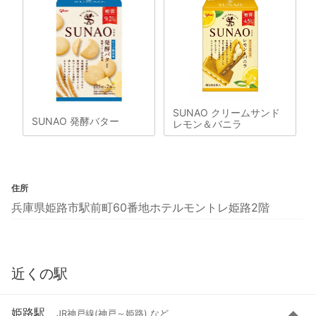
SUNAO クリームサンド
SUNAO 発酵バター
レモン＆バニラ
住所
兵庫県姫路市駅前町60番地ホテルモントレ姫路2階
近くの駅
姫路駅
JR神戸線(神戸～姫路) など