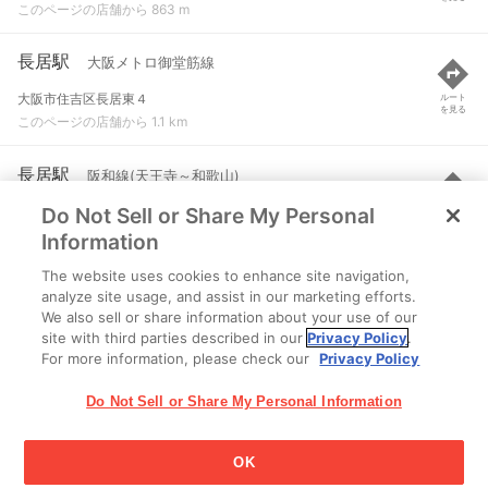
このページの店舗から 863 m
長居駅
大阪メトロ御堂筋線
大阪市住吉区長居東４
ルート
を見る
このページの店舗から 1.1 km
長居駅
阪和線(天王寺～和歌山)
Do Not Sell or Share My Personal
大阪市住吉区長居東４
ルート
を見る
このページの店舗から 1.3 km
Information
The website uses cookies to enhance site navigation,
杉本町駅
阪和線(天王寺～和歌山)
analyze site usage, and assist in our marketing efforts.
We also sell or share information about your use of our
大阪市住吉区杉本３
ルート
を見る
site with third parties described in our
Privacy Policy
.
このページの店舗から 1.4 km
For more information, please check our
Privacy Policy
Do Not Sell or Share My Personal Information
OK
江崎グリコ株式会社 Copyright © 2025 Ezaki Glico Co., Ltd.
Cookie 設定