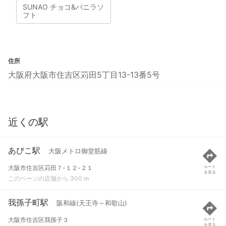
SUNAO チョコ&バニラソ
フト
住所
大阪府大阪市住吉区苅田5丁目13-13番5号
近くの駅
あびこ駅
大阪メトロ御堂筋線
大阪市住吉区苅田７-１２-２１
ルート
を見る
このページの店舗から 300 m
我孫子町駅
阪和線(天王寺～和歌山)
大阪市住吉区我孫子３
ルート
を見る