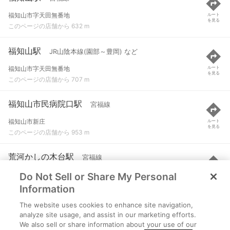
福知山市字天田無番地
ルート
を見る
このページの店舗から 632 m
福知山駅
JR山陰本線(園部～豊岡) など
福知山市字天田無番地
ルート
を見る
このページの店舗から 707 m
福知山市民病院口駅
宮福線
福知山市新庄
ルート
を見る
このページの店舗から 953 m
荒河かしの木台駅
宮福線
Do Not Sell or Share My Personal
福知山市上荒河
ルート
を見る
このページの店舗から 2.4 km
Information
The website uses cookies to enhance site navigation,
牧駅
宮福線
analyze site usage, and assist in our marketing efforts.
We also sell or share information about your use of our
福知山市牧
ルート