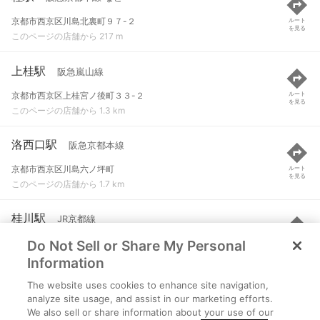
京都市西京区川島北裏町９７-２
ルート
を見る
このページの店舗から 217 m
上桂駅
阪急嵐山線
京都市西京区上桂宮ノ後町３３-２
ルート
を見る
このページの店舗から 1.3 km
洛西口駅
阪急京都本線
京都市西京区川島六ノ坪町
ルート
を見る
このページの店舗から 1.7 km
桂川駅
JR京都線
Do Not Sell or Share My Personal
京都市南区久世高田町6-7
ルート
を見る
このページの店舗から 1.8 km
Information
The website uses cookies to enhance site navigation,
西京極駅
阪急京都本線
analyze site usage, and assist in our marketing efforts.
We also sell or share information about your use of our
京都市右京区西京極西池田町２
ルート