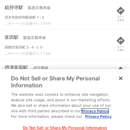
総持寺駅
阪急京都本線
茨木市総持寺駅前町７-３
ルート
を見る
このページの店舗から 1.5 km
富田駅
阪急京都本線
高槻市富田町３-４-１０
ルート
を見る
このページの店舗から 1.7 km
摂津富田駅
JR京都線
Do Not Sell or Share My Personal
高槻市富田町１丁目
ルート
を見る
このページの店舗から 1.7 km
Information
The website uses cookies to enhance site navigation,
茨木市駅
阪急京都本線
analyze site usage, and assist in our marketing efforts.
We also sell or share information about your use of our
茨木市永代町１-５
ルート
を見る
site with third parties described in our
Privacy Policy
.
このページの店舗から 2.4 km
For more information, please check our
Privacy Policy
Do Not Sell or Share My Personal Information