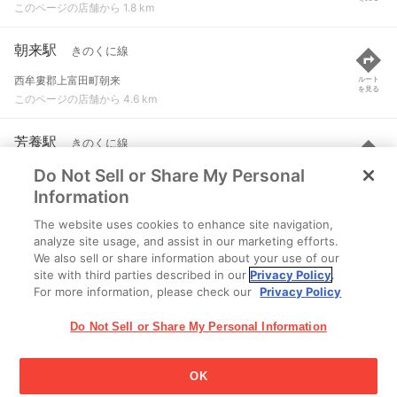
このページの店舗から 1.8 km
朝来駅
きのくに線
西牟婁郡上富田町朝来
ルート
を見る
このページの店舗から 4.6 km
芳養駅
きのくに線
Do Not Sell or Share My Personal
田辺市芳養町
ルート
を見る
このページの店舗から 4.6 km
Information
The website uses cookies to enhance site navigation,
白浜駅
きのくに線
analyze site usage, and assist in our marketing efforts.
We also sell or share information about your use of our
西牟婁郡白浜町堅田
ルート
を見る
site with third parties described in our
Privacy Policy
.
このページの店舗から 6.8 km
For more information, please check our
Privacy Policy
Do Not Sell or Share My Personal Information
OK
江崎グリコ株式会社 Copyright © 2025 Ezaki Glico Co., Ltd.
Cookie 設定