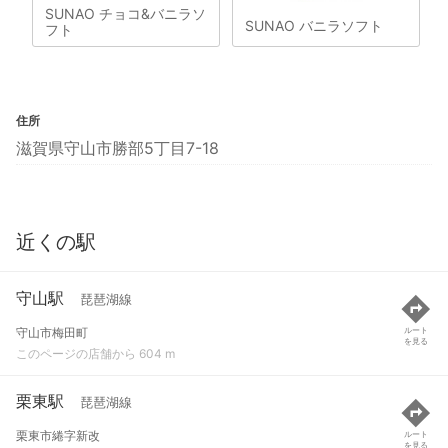
SUNAO チョコ&バニラソ
SUNAO バニラソフト
フト
住所
滋賀県守山市勝部5丁目7-18
近くの駅
守山駅
琵琶湖線
守山市梅田町
ルート
を見る
このページの店舗から 604 m
栗東駅
琵琶湖線
栗東市綣字新改
ルート
を見る