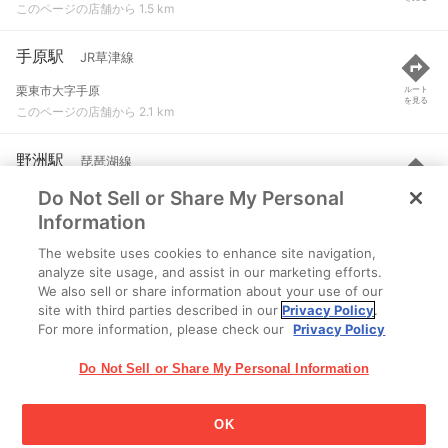
このページの店舗から 1.5 km
手原駅
JR草津線
栗東市大字手原
ルート
を見る
このページの店舗から 2.1 km
野洲駅
琵琶湖線
Do Not Sell or Share My Personal
野洲市小篠原
ルート
を見る
このページの店舗から 3.7 km
Information
The website uses cookies to enhance site navigation,
草津駅
JR草津線 など
analyze site usage, and assist in our marketing efforts.
We also sell or share information about your use of our
草津市渋川１丁目
ルート
を見る
site with third parties described in our
Privacy Policy
.
このページの店舗から 3.8 km
For more information, please check our
Privacy Policy
Do Not Sell or Share My Personal Information
OK
江崎グリコ株式会社 Copyright © 2025 Ezaki Glico Co., Ltd.
Cookie 設定