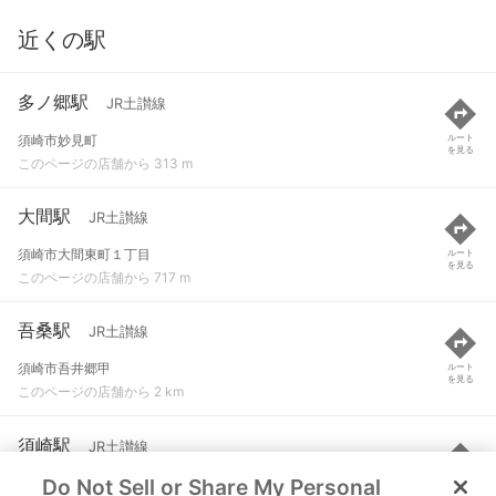
近くの駅
多ノ郷駅
JR土讃線
須崎市妙見町
ルート
を見る
このページの店舗から 313 m
大間駅
JR土讃線
須崎市大間東町１丁目
ルート
を見る
このページの店舗から 717 m
吾桑駅
JR土讃線
須崎市吾井郷甲
ルート
を見る
このページの店舗から 2 km
須崎駅
JR土讃線
Do Not Sell or Share My Personal
須崎市原町１丁目
ルート
を見る