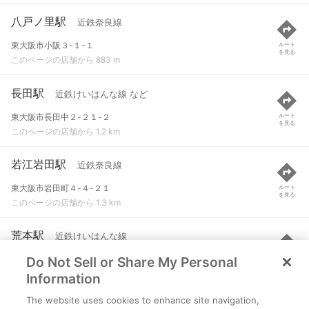
八戸ノ里駅
近鉄奈良線
東大阪市小阪３-１-１
ルート
を見る
このページの店舗から 883 m
長田駅
近鉄けいはんな線 など
東大阪市長田中２-２１-２
ルート
を見る
このページの店舗から 1.2 km
若江岩田駅
近鉄奈良線
東大阪市岩田町４-４-２１
ルート
を見る
このページの店舗から 1.3 km
荒本駅
近鉄けいはんな線
Do Not Sell or Share My Personal
東大阪市荒本北５００-１
ルート
を見る
このページの店舗から 1.3 km
Information
The website uses cookies to enhance site navigation,
河内小阪駅
近鉄奈良線