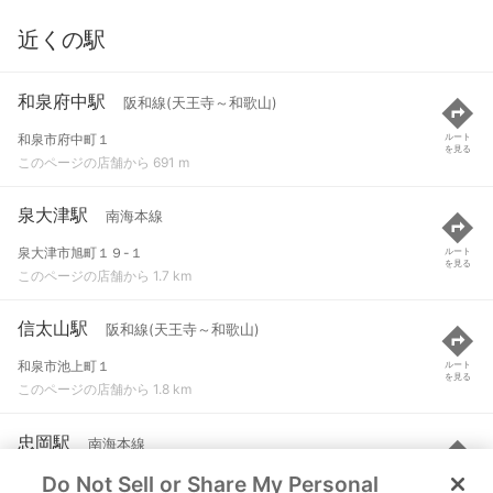
近くの駅
和泉府中駅
阪和線(天王寺～和歌山)
和泉市府中町１
ルート
を見る
このページの店舗から 691 m
泉大津駅
南海本線
泉大津市旭町１９-１
ルート
を見る
このページの店舗から 1.7 km
信太山駅
阪和線(天王寺～和歌山)
和泉市池上町１
ルート
を見る
このページの店舗から 1.8 km
忠岡駅
南海本線
Do Not Sell or Share My Personal
泉北郡忠岡町忠岡南１-５-１
ルート
を見る