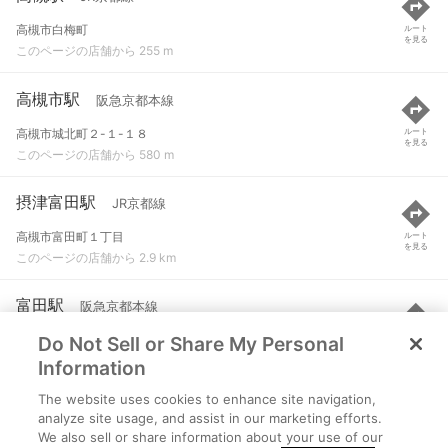
高槻市白梅町
ルート
を見る
このページの店舗から 255 m
高槻市駅
阪急京都本線
高槻市城北町２-１-１８
ルート
を見る
このページの店舗から 580 m
摂津富田駅
JR京都線
高槻市富田町１丁目
ルート
を見る
このページの店舗から 2.9 km
富田駅
阪急京都本線
Do Not Sell or Share My Personal
高槻市富田町３-４-１０
ルート
を見る
このページの店舗から 3.1 km
Information
The website uses cookies to enhance site navigation,
総持寺駅
阪急京都本線
analyze site usage, and assist in our marketing efforts.
We also sell or share information about your use of our
茨木市総持寺駅前町７-３
ルート