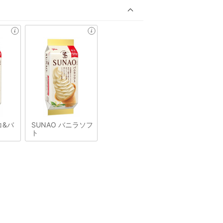
コ&バ
SUNAO バニラソフ
ト