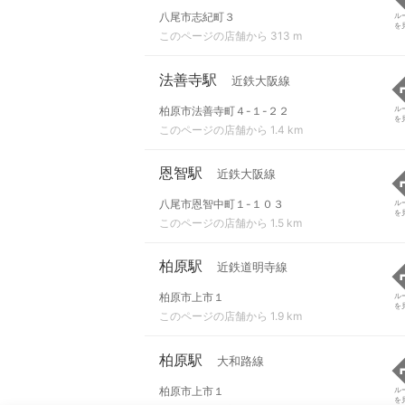
八尾市志紀町３
ル
を
このページの店舗から 313 m
法善寺駅
近鉄大阪線
柏原市法善寺町４-１-２２
ル
を
このページの店舗から 1.4 km
恩智駅
近鉄大阪線
八尾市恩智中町１-１０３
ル
を
このページの店舗から 1.5 km
柏原駅
近鉄道明寺線
柏原市上市１
ル
を
このページの店舗から 1.9 km
柏原駅
大和路線
柏原市上市１
ル
を