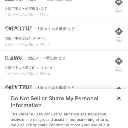
大阪市中央区松屋町３-２７
ルート
を見る
このページの店舗から 175 m
谷町六丁目駅
大阪メトロ谷町線 など
大阪市中央区谷町６-９-１
ルート
を見る
このページの店舗から 403 m
長堀橋駅
大阪メトロ堺筋線 など
大阪市中央区島之内１-１８-９
ルート
を見る
このページの店舗から 584 m
谷町九丁目駅
大阪メトロ谷町線 など
Do Not Sell or Share My Personal
大阪市天王寺区生玉前町１-２４
ルート
を見る
このページの店舗から 805 m
Information
The website uses cookies to enhance site navigation,
日本橋駅
大阪メトロ千日前線 など
analyze site usage, and assist in our marketing efforts.
We also sell or share information about your use of our
大阪市中央区日本橋１-５-１２
ルート