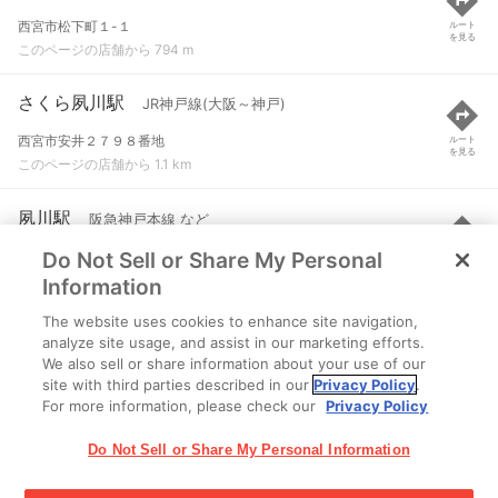
西宮市松下町１-１
ルート
を見る
このページの店舗から 794 m
さくら夙川駅
JR神戸線(大阪～神戸)
西宮市安井２７９８番地
ルート
を見る
このページの店舗から 1.1 km
夙川駅
阪急神戸本線 など
Do Not Sell or Share My Personal
西宮市相生町２-１
ルート
を見る
このページの店舗から 1.1 km
Information
The website uses cookies to enhance site navigation,
芦屋駅
JR神戸線(大阪～神戸)
analyze site usage, and assist in our marketing efforts.
We also sell or share information about your use of our
兵庫県芦屋市船戸町1-30
ルート
を見る
site with third parties described in our
Privacy Policy
.
このページの店舗から 1.2 km
For more information, please check our
Privacy Policy
Do Not Sell or Share My Personal Information