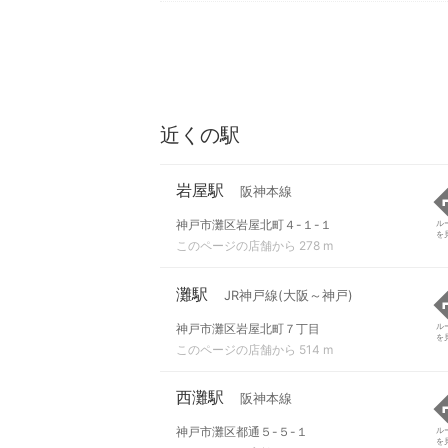
近くの駅
岩屋駅
阪神本線
神戸市灘区岩屋北町４-１-１
ル
を
このページの店舗から 278 m
灘駅
JR神戸線(大阪～神戸)
神戸市灘区岩屋北町７丁目
ル
を
このページの店舗から 514 m
西灘駅
阪神本線
神戸市灘区都通５-５-１
ル
を