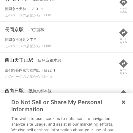
長岡京市天神１-３０-１
ルート
を見る
このページの店舗から 311 m
長岡京駅
JR京都線
長岡京市神足２丁目
ルート
を見る
このページの店舗から 1.1 km
西山天王山駅
阪急京都本線
京都府長岡京市友岡四丁目22-1
ルート
を見る
このページの店舗から 1.5 km
西向日駅
阪急京都本線
Do Not Sell or Share My Personal
向日市上植野町南開２３-１
ルート
を見る
このページの店舗から 1.8 km
Information
The website uses cookies to enhance site navigation,
東向日駅
阪急京都本線
analyze site usage, and assist in our marketing efforts.
We also sell or share information about your use of our
向日市寺戸町小佃５-２
ルート