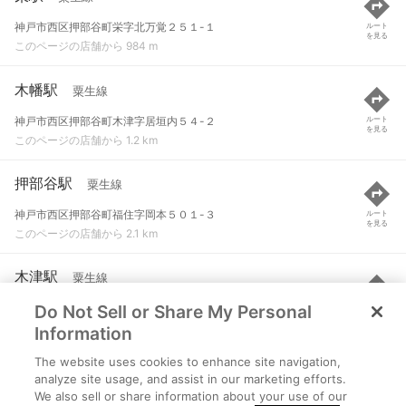
神戸市西区押部谷町栄字北万覚２５１-１
ルート
を見る
このページの店舗から 984 m
木幡駅
粟生線
神戸市西区押部谷町木津字居垣内５４-２
ルート
を見る
このページの店舗から 1.2 km
押部谷駅
粟生線
神戸市西区押部谷町福住字岡本５０１-３
ルート
を見る
このページの店舗から 2.1 km
木津駅
粟生線
Do Not Sell or Share My Personal
神戸市西区押部谷町木津字勝田９６４-３
ルート
を見る
このページの店舗から 2.7 km
Information
The website uses cookies to enhance site navigation,
緑が丘駅
粟生線
analyze site usage, and assist in our marketing efforts.
We also sell or share information about your use of our
三木市志染町広野字大廻西乙５８２-１４
ルート