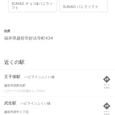
SUNAO チョコ&バニラソ
SUNAO バニラソフト
フト
住所
福井県越前市妙法寺町434
近くの駅
王子保駅
ハピラインふくい線
越前市四郎丸町
ルート
を見る
このページの店舗から 1.9 km
武生駅
ハピラインふくい線
越前市府中１丁目
ルート
を見る