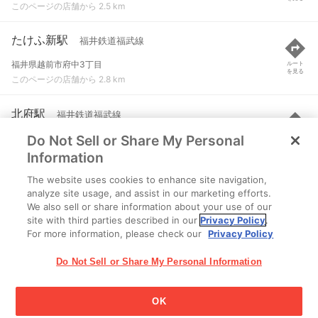
このページの店舗から 2.5 km
たけふ新駅
福井鉄道福武線
福井県越前市府中3丁目
ルート
を見る
このページの店舗から 2.8 km
北府駅
福井鉄道福武線
Do Not Sell or Share My Personal
福井県越前市北府2丁目
ルート
を見る
このページの店舗から 3.1 km
Information
The website uses cookies to enhance site navigation,
スポーツ公園駅
福井鉄道福武線
analyze site usage, and assist in our marketing efforts.
We also sell or share information about your use of our
福井県越前市家久町99-15
ルート
を見る
site with third parties described in our
Privacy Policy
.
このページの店舗から 4.2 km
For more information, please check our
Privacy Policy
Do Not Sell or Share My Personal Information
OK
江崎グリコ株式会社 Copyright © 2025 Ezaki Glico Co., Ltd.
Cookie 設定