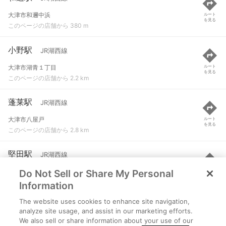
大津市和邇中浜
ルート
を見る
このページの店舗から 380 m
小野駅
JR湖西線
大津市湖青１丁目
ルート
を見る
このページの店舗から 2.2 km
蓬莱駅
JR湖西線
大津市八屋戸
ルート
を見る
このページの店舗から 2.8 km
堅田駅
JR湖西線
Do Not Sell or Share My Personal
大津市真野町
ルート
を見る
このページの店舗から 4.3 km
Information
The website uses cookies to enhance site navigation,
志賀駅
JR湖西線
analyze site usage, and assist in our marketing efforts.
We also sell or share information about your use of our
大津市木戸
ルート