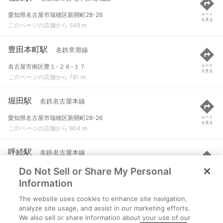
愛知県名古屋市瑞穂区新開町28-26
ルート
を見る
このページの店舗から 548 m
豊田本町駅
名鉄常滑線
名古屋市南区豊１-２６-１７
ルート
を見る
このページの店舗から 781 m
堀田駅
名鉄名古屋本線
愛知県名古屋市瑞穂区新開町28-26
ルート
を見る
このページの店舗から 904 m
呼続駅
名鉄名古屋本線
Do Not Sell or Share My Personal
名古屋市南区呼続町１丁目
ルート
を見る
このページの店舗から 1.1 km
Information
The website uses cookies to enhance site navigation,
妙音通駅
名古屋市営地下鉄名城線
analyze site usage, and assist in our marketing efforts.
We also sell or share information about your use of our
名古屋市瑞穂区妙音通３-９
ルート