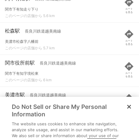
関市下有知走り下り
ルート
を見る
このページの店舗から 5.6 km
松森駅
長良川鉄道越美南線
美濃市松森字八幡前
ルート
を見る
このページの店舗から 5.7 km
関市役所前駅
長良川鉄道越美南線
関市下有知字境松東
ルート
を見る
このページの店舗から 6 km
美濃市駅
長良川鉄道越美南線
Do Not Sell or Share My Personal
美濃市広岡町
ルート
を見る
このページの店舗から 6 km
Information
The website uses cookies to enhance site navigation,
関駅
長良川鉄道越美南線
analyze site usage, and assist in our marketing efforts.
We also sell or share information about your use of our
関市元重町
ルート