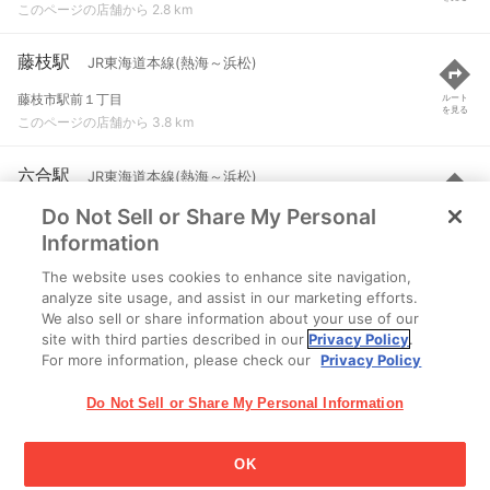
このページの店舗から 2.8 km
藤枝駅
JR東海道本線(熱海～浜松)
藤枝市駅前１丁目
ルート
を見る
このページの店舗から 3.8 km
六合駅
JR東海道本線(熱海～浜松)
Do Not Sell or Share My Personal
島田市道悦１丁目
ルート
を見る
このページの店舗から 8.5 km
Information
The website uses cookies to enhance site navigation,
用宗駅
JR東海道本線(熱海～浜松)
analyze site usage, and assist in our marketing efforts.
We also sell or share information about your use of our
静岡市駿河区用宗城山町
ルート
を見る
site with third parties described in our
Privacy Policy
.
このページの店舗から 9.3 km
For more information, please check our
Privacy Policy
Do Not Sell or Share My Personal Information
OK
江崎グリコ株式会社 Copyright © 2025 Ezaki Glico Co., Ltd.
Cookie 設定