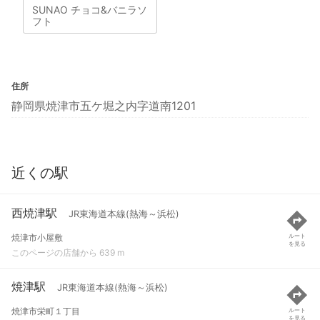
SUNAO チョコ&バニラソ
フト
住所
静岡県焼津市五ケ堀之内字道南1201
近くの駅
西焼津駅
JR東海道本線(熱海～浜松)
焼津市小屋敷
ルート
を見る
このページの店舗から 639 m
焼津駅
JR東海道本線(熱海～浜松)
焼津市栄町１丁目
ルート
を見る