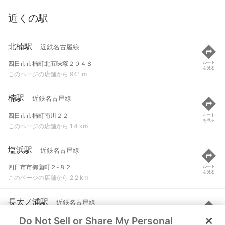
近くの駅
北楠駅
近鉄名古屋線
四日市市楠町北五味塚２０４８
ルート
を見る
このページの店舗から 941 m
楠駅
近鉄名古屋線
四日市市楠町南川２２
ルート
を見る
このページの店舗から 1.4 km
塩浜駅
近鉄名古屋線
四日市市御薗町２-８２
ルート
を見る
このページの店舗から 2.2 km
長太ノ浦駅
近鉄名古屋線
Do Not Sell or Share My Personal
鈴鹿市長太栄町２-１８-１９
ルート
を見る