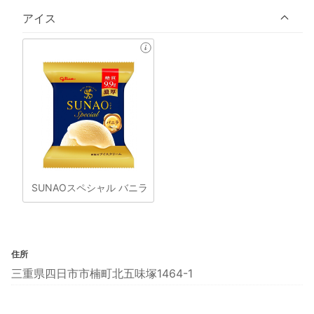
アイス
SUNAOスペシャル バニラ
住所
三重県四日市市楠町北五味塚1464-1