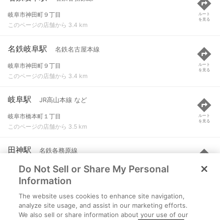
岐阜市神田町９丁目
ルート
を見る
このページの店舗から 3.4 km
名鉄岐阜駅
名鉄名古屋本線
岐阜市神田町９丁目
ルート
を見る
このページの店舗から 3.4 km
岐阜駅
JR高山本線 など
岐阜市橋本町１丁目
ルート
を見る
このページの店舗から 3.5 km
田神駅
名鉄各務原線
Do Not Sell or Share My Personal
岐阜市入舟町１丁目
ルート
を見る
このページの店舗から 3.9 km
Information
The website uses cookies to enhance site navigation,
加納駅
名鉄名古屋本線
analyze site usage, and assist in our marketing efforts.
We also sell or share information about your use of our
岐阜市竜田町９丁目
ルート