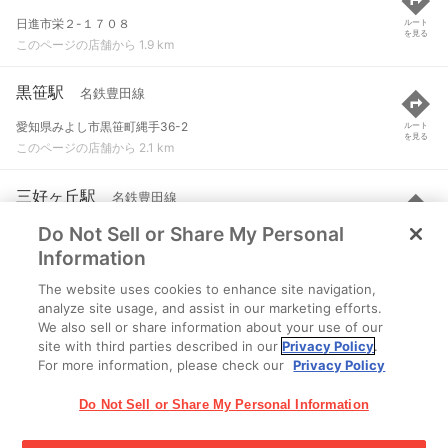
日進市栄２-１７０８
ルート
を見る
このページの店舗から 1.9 km
黒笹駅
名鉄豊田線
愛知県みよし市黒笹町縄手36-2
ルート
を見る
このページの店舗から 2.1 km
三好ヶ丘駅
名鉄豊田線
Do Not Sell or Share My Personal
愛知県みよし市三好丘二丁目1-1
ルート
を見る
このページの店舗から 3.9 km
Information
The website uses cookies to enhance site navigation,
赤池駅
名鉄豊田線 など
analyze site usage, and assist in our marketing efforts.
We also sell or share information about your use of our
日進市赤池１-１５０３
ルート
を見る
site with third parties described in our
Privacy Policy
.
このページの店舗から 4.6 km
For more information, please check our
Privacy Policy
Do Not Sell or Share My Personal Information