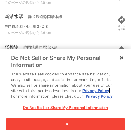
このページの店舗から 1.5 km
新清水駅
静岡鉄道静岡清水線
静岡市清水区相生町２-２８
ルート
を見る
このページの店舗から 1.6 km
桜橋駅
静岡鉄道静岡清水線
Do Not Sell or Share My Personal
静岡市清水区春日１
ルート
を見る
このページの店舗から 1.7 km
Information
The website uses cookies to enhance site navigation,
狐ヶ崎駅
静岡鉄道静岡清水線
analyze site usage, and assist in our marketing efforts.
We also sell or share information about your use of our
静岡市清水区上原
ルート
を見る
site with third parties described in our
Privacy Policy
.
このページの店舗から 2.5 km
For more information, please check our
Privacy Policy
Do Not Sell or Share My Personal Information
OK
江崎グリコ株式会社 Copyright © 2025 Ezaki Glico Co., Ltd.
Cookie 設定