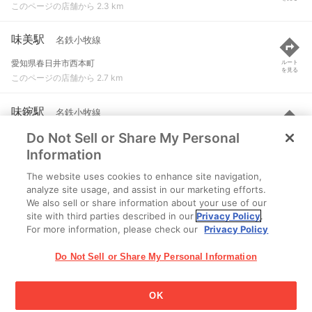
このページの店舗から 2.3 km
味美駅
名鉄小牧線
愛知県春日井市西本町
ルート
を見る
このページの店舗から 2.7 km
味鋺駅
名鉄小牧線
Do Not Sell or Share My Personal
名古屋市北区東味鋺２-１２３
ルート
を見る
このページの店舗から 3 km
Information
The website uses cookies to enhance site navigation,
小田井駅
東海交通事業城北線
analyze site usage, and assist in our marketing efforts.
We also sell or share information about your use of our
名古屋市西区八筋町
ルート
を見る
site with third parties described in our
Privacy Policy
.
このページの店舗から 3 km
For more information, please check our
Privacy Policy
Do Not Sell or Share My Personal Information
OK
江崎グリコ株式会社 Copyright © 2025 Ezaki Glico Co., Ltd.
Cookie 設定