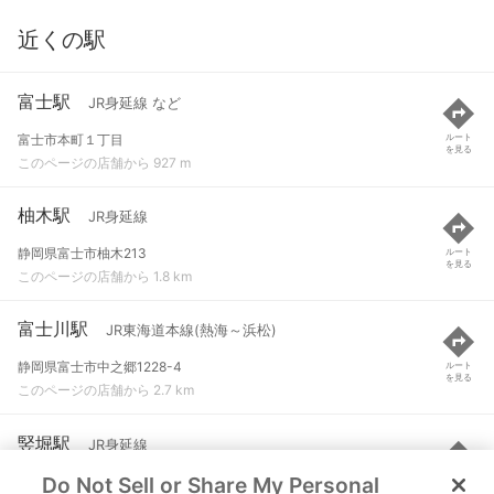
近くの駅
富士駅
JR身延線 など
富士市本町１丁目
ルート
を見る
このページの店舗から 927 m
柚木駅
JR身延線
静岡県富士市柚木213
ルート
を見る
このページの店舗から 1.8 km
富士川駅
JR東海道本線(熱海～浜松)
静岡県富士市中之郷1228-4
ルート
を見る
このページの店舗から 2.7 km
竪堀駅
JR身延線
Do Not Sell or Share My Personal
富士市中島
ルート
を見る