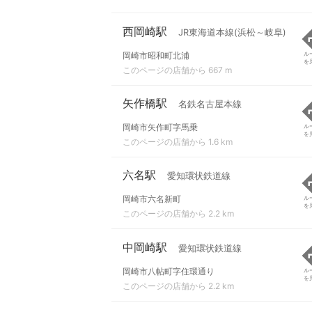
西岡崎駅
JR東海道本線(浜松～岐阜)
岡崎市昭和町北浦
ル
を
このページの店舗から 667 m
矢作橋駅
名鉄名古屋本線
岡崎市矢作町字馬乗
ル
を
このページの店舗から 1.6 km
六名駅
愛知環状鉄道線
岡崎市六名新町
ル
を
このページの店舗から 2.2 km
中岡崎駅
愛知環状鉄道線
岡崎市八帖町字住環通り
ル
を
このページの店舗から 2.2 km