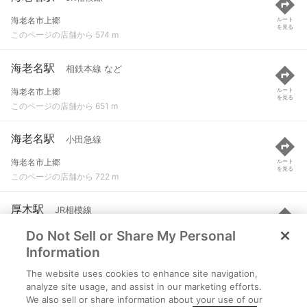
海老名市上郷
ルート
を見る
このページの店舗から 574 m
海老名駅
相鉄本線 など
海老名市上郷
ルート
を見る
このページの店舗から 651 m
海老名駅
小田急線
海老名市上郷
ルート
を見る
このページの店舗から 722 m
厚木駅
JR相模線
Do Not Sell or Share My Personal
海老名市河原口
ルート
を見る
このページの店舗から 2.1 km
Information
The website uses cookies to enhance site navigation,
入谷駅
JR相模線
analyze site usage, and assist in our marketing efforts.
We also sell or share information about your use of our
神奈川県座間市入谷西五丁目45番1号
ルート