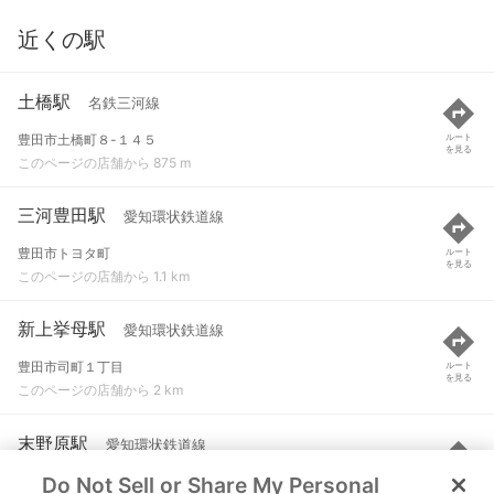
近くの駅
土橋駅
名鉄三河線
豊田市土橋町８-１４５
ルート
を見る
このページの店舗から 875 m
三河豊田駅
愛知環状鉄道線
豊田市トヨタ町
ルート
を見る
このページの店舗から 1.1 km
新上挙母駅
愛知環状鉄道線
豊田市司町１丁目
ルート
を見る
このページの店舗から 2 km
末野原駅
愛知環状鉄道線
Do Not Sell or Share My Personal
豊田市豊栄町１２丁目
ルート
を見る