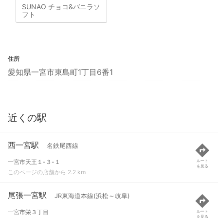
SUNAO チョコ&バニラソ
フト
住所
愛知県一宮市東島町1丁目6番1
近くの駅
西一宮駅
名鉄尾西線
一宮市天王１-３-１
ルート
を見る
このページの店舗から 2.2 km
尾張一宮駅
JR東海道本線(浜松～岐阜)
一宮市栄３丁目
ルート
を見る