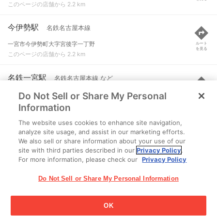
このページの店舗から 2.2 km
今伊勢駅
名鉄名古屋本線
一宮市今伊勢町大字宮後字一丁野
ルート
を見る
このページの店舗から 2.2 km
名鉄一宮駅
名鉄名古屋本線 など
Do Not Sell or Share My Personal
一宮市新生１丁目
ルート
を見る
このページの店舗から 2.2 km
Information
The website uses cookies to enhance site navigation,
石刀駅
名鉄名古屋本線
analyze site usage, and assist in our marketing efforts.
We also sell or share information about your use of our
一宮市今伊勢町大字馬寄字西切声
ルート
を見る
site with third parties described in our
Privacy Policy
.
このページの店舗から 2.7 km
For more information, please check our
Privacy Policy
Do Not Sell or Share My Personal Information
OK
江崎グリコ株式会社 Copyright © 2025 Ezaki Glico Co., Ltd.
Cookie 設定