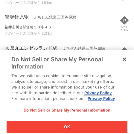
このページの店舗から 1.9 km
鷲塚針原駅
えちぜん鉄道三国芦原線
福井市川合鷲塚町３３字４６
ルート
を見る
このページの店舗から 3.3 km
太郎丸エンゼルランド駅
えちぜん鉄道三国芦原線
Do Not Sell or Share My Personal
坂井市春江町西太郎丸５字４０-２
ルート
を見る
このページの店舗から 3.6 km
Information
The website uses cookies to enhance site navigation,
中角駅
えちぜん鉄道三国芦原線
analyze site usage, and assist in our marketing efforts.
We also sell or share information about your use of our
福井市中角町５２字１３９
ルート
を見る
site with third parties described in our
Privacy Policy
.
このページの店舗から 3.8 km
For more information, please check our
Privacy Policy
Do Not Sell or Share My Personal Information
OK
江崎グリコ株式会社 Copyright © 2025 Ezaki Glico Co., Ltd.
Cookie 設定