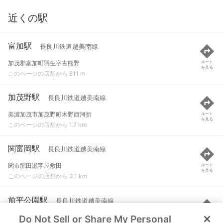
近くの駅
富加駅
長良川鉄道越美南線
加茂郡富加町羽生字古熊野
ルート
を見る
このページの店舗から 811 m
加茂野駅
長良川鉄道越美南線
美濃加茂市加茂野町木野西河折
ルート
を見る
このページの店舗から 1.7 km
関富岡駅
長良川鉄道越美南線
関市肥田瀬字屋敷田
ルート
を見る
このページの店舗から 3.1 km
前平公園駅
長良川鉄道越美南線
Do Not Sell or Share My Personal
美濃加茂市太田町宮前
ルート
を見る