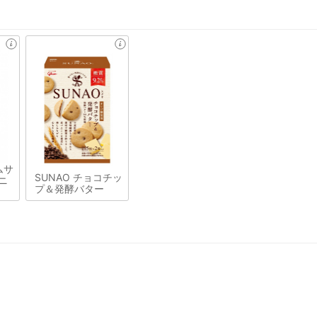
ムサ
SUNAO チョコチッ
ニ
プ＆発酵バター