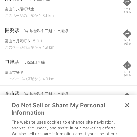
富山市八尾町城生
ルート
を見る
このページの店舗から 3.1 km
開発駅
富山地鉄不二越・上滝線
富山市月岡町６-５９１
ルート
を見る
このページの店舗から 4.9 km
笹津駅
JR高山本線
富山市笹津
ルート
を見る
このページの店舗から 4.9 km
布市駅
富山地鉄不二越・上滝線
Do Not Sell or Share My Personal
富山市布市７４７
ルート
を見る
このページの店舗から 5.3 km
Information
The website uses cookies to enhance site navigation,
小杉駅
富山地鉄不二越・上滝線
analyze site usage, and assist in our marketing efforts.
We also sell or share information about your use of our
富山県富山市小杉
ルート