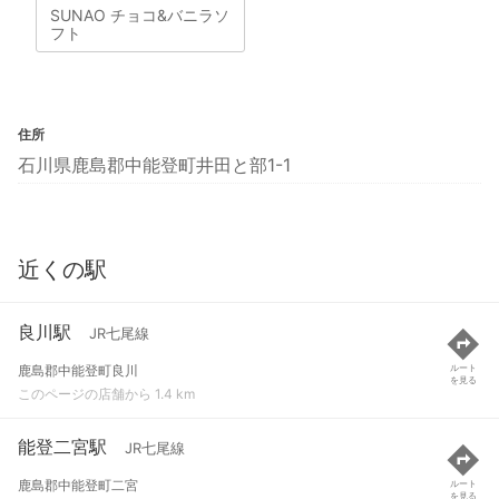
SUNAO チョコ&バニラソ
フト
住所
石川県鹿島郡中能登町井田と部1-1
近くの駅
良川駅
JR七尾線
鹿島郡中能登町良川
ルート
を見る
このページの店舗から 1.4 km
能登二宮駅
JR七尾線
鹿島郡中能登町二宮
ルート
を見る