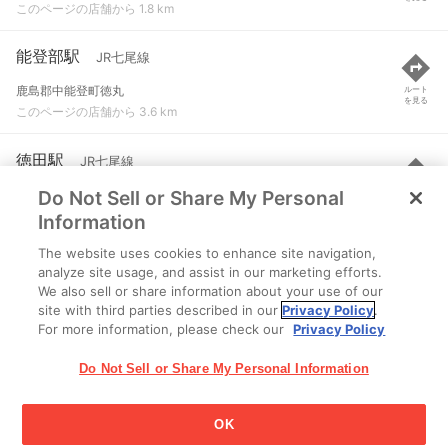
このページの店舗から 1.8 km
能登部駅
JR七尾線
鹿島郡中能登町徳丸
ルート
を見る
このページの店舗から 3.6 km
徳田駅
JR七尾線
Do Not Sell or Share My Personal
七尾市下町
ルート
を見る
このページの店舗から 4.6 km
Information
The website uses cookies to enhance site navigation,
金丸駅
JR七尾線
analyze site usage, and assist in our marketing efforts.
We also sell or share information about your use of our
鹿島郡中能登町金丸又れ49
ルート
を見る
site with third parties described in our
Privacy Policy
.
このページの店舗から 7.1 km
For more information, please check our
Privacy Policy
Do Not Sell or Share My Personal Information
OK
江崎グリコ株式会社 Copyright © 2025 Ezaki Glico Co., Ltd.
Cookie 設定