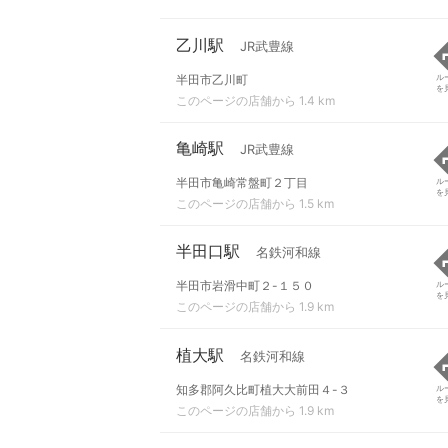
乙川駅
JR武豊線
半田市乙川町
ル
を
このページの店舗から 1.4 km
亀崎駅
JR武豊線
半田市亀崎常盤町２丁目
ル
を
このページの店舗から 1.5 km
半田口駅
名鉄河和線
半田市岩滑中町２-１５０
ル
を
このページの店舗から 1.9 km
植大駅
名鉄河和線
知多郡阿久比町植大大前田４-３
ル
を
このページの店舗から 1.9 km