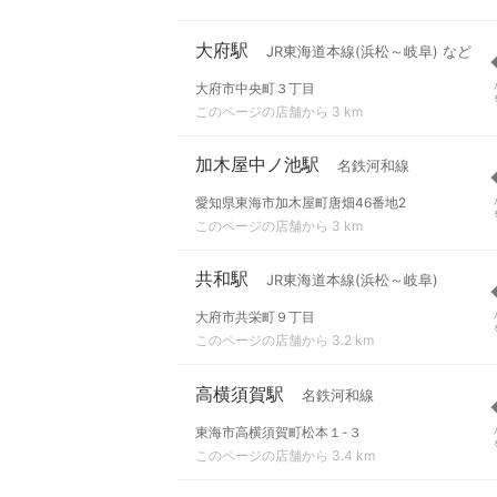
大府駅
JR東海道本線(浜松～岐阜) など
大府市中央町３丁目
このページの店舗から 3 km
加木屋中ノ池駅
名鉄河和線
愛知県東海市加木屋町唐畑46番地2
このページの店舗から 3 km
共和駅
JR東海道本線(浜松～岐阜)
大府市共栄町９丁目
このページの店舗から 3.2 km
高横須賀駅
名鉄河和線
東海市高横須賀町松本１-３
このページの店舗から 3.4 km