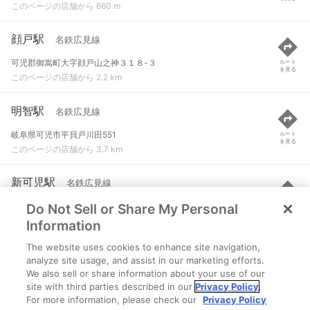
このページの店舗から 660 m
顔戸駅
名鉄広見線
可児郡御嵩町大字顔戸山之神３１８-３
ルート
を見る
このページの店舗から 2.2 km
明智駅
名鉄広見線
岐阜県可児市平貝戸川田551
ルート
を見る
このページの店舗から 3.7 km
新可児駅
名鉄広見線
Do Not Sell or Share My Personal
可児市下恵土字前田１２２５-１
ルート
を見る
このページの店舗から 6.5 km
Information
The website uses cookies to enhance site navigation,
可児駅
JR太多線
analyze site usage, and assist in our marketing efforts.
We also sell or share information about your use of our
可児市下恵土
ルート
を見る
site with third parties described in our
Privacy Policy
.
このページの店舗から 6.6 km
For more information, please check our
Privacy Policy