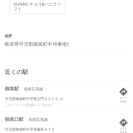
SUNAO チョコ&バニラソ
フト
住所
岐阜県可児郡御嵩町中16番地1
近くの駅
御嵩駅
名鉄広見線
可児郡御嵩町中字西之門２３０２-２
ルート
を見る
このページの店舗から 225 m
御嵩口駅
名鉄広見線
可児郡御嵩町中字茶園原４７３
ルート
を見る