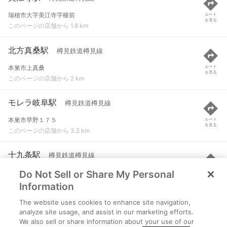
瑞穂市大字美江寺字榎前
ルート
を見る
このページの店舗から 1.8 km
北方真桑駅
樽見鉄道樽見線
本巣市上真桑
ルート
を見る
このページの店舗から 2 km
モレラ岐阜駅
樽見鉄道樽見線
本巣市早野１７５
ルート
を見る
このページの店舗から 3.2 km
十九条駅
樽見鉄道樽見線
Do Not Sell or Share My Personal
瑞穂市十九条字河原
ルート
を見る
このページの店舗から 3.7 km
Information
The website uses cookies to enhance site navigation,
糸貫駅
樽見鉄道樽見線
analyze site usage, and assist in our marketing efforts.
We also sell or share information about your use of our
本巣市糸貫石田
ルート