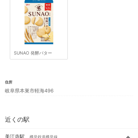
SUNAO 発酵バター
住所
岐阜県本巣市軽海496
近くの駅
美江寺駅
樽見鉄道樽見線